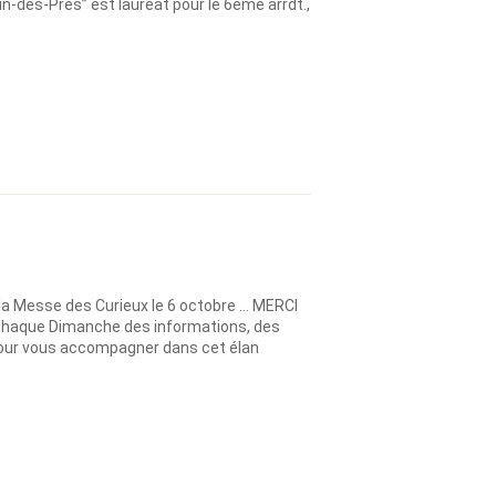
in-des-Prés” est lauréat pour le 6ème arrdt.,
Messe des Curieux le 6 octobre … MERCI
haque Dimanche des informations, des
s pour vous accompagner dans cet élan