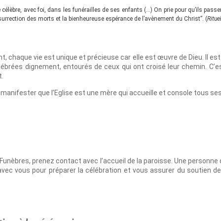
 célèbre, avec foi, dans les funérailles de ses enfants (…) On prie pour qu’ils passen
résurrection des morts et la bienheureuse espérance de l’avènement du Christ”. (
Ritue
nt, chaque vie est unique et précieuse car elle est œuvre de Dieu. Il e
lébrées dignement, entourés de ceux qui ont croisé leur chemin. C’e
t.
 manifester que l’Eglise est une mère qui accueille et console tous ses
Funèbres, prenez contact avec l’accueil de la paroisse. Une personn
avec vous pour préparer la célébration et vous assurer du soutien