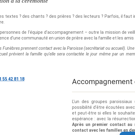
ation à la cérémonie
es textes ? des chants ? des prières ? des lecteurs ? Parfois, il faut
re.
 personnes de l’équipe d’accompagnement – outre la mission de veil
ence d’une communauté en union de prière avec la famille et les amis 
Funèbres prennent contact avec la Paroisse (secrétariat ou accueil). Une fo
cueil prévient la famille qu’elle sera contactée le jour même par un me
1 55 42 81 18
Accompagnement de
L'un des groupes paroissiaux 
possibilité d’être écoutées ave
et peut-être si elles le souhait
espérance : avec la résurrection
Après un premier contact au
contact avec les familles en de