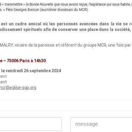
à « transmettre » la Bonne Nouvelle que nous avons reçue, l’espérance qui nous habite, 
s. »
Père Georges Berson (aumônier diocésain du MCR).
est un cadre amical où les personnes avancées dans la vie se r
ndissement spirituels afin de conserver une place dans la société, 
MALRY, vicaire de la paroisse et référent du groupe MCR, une fois p
ye – 75006 Paris à 14h30
le vendredi 26 septembre 2024
ment
ment
mcr@eglise-sgp.org