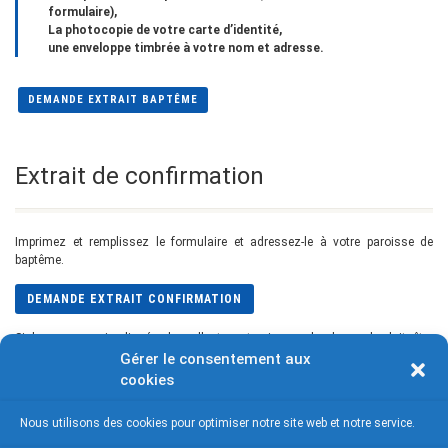
formulaire),
La photocopie de votre carte d’identité,
une enveloppe timbrée à votre nom et adresse.
DEMANDE EXTRAIT BAPTÊME
Extrait de confirmation
Imprimez et remplissez le formulaire et adressez-le à votre paroisse de
baptême.
DEMANDE EXTRAIT CONFIRMATION
Si la personne impliquée dans l'acte est mineure, la demande doit être
effectuée par les parents. Une fois qu'elle atteint l'âge majeur, seule la
Gérer le consentement aux
personne concernée peut faire cette demande.
cookies
Nous utilisons des cookies pour optimiser notre site web et notre service.