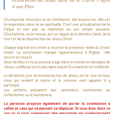
célébration du Jeudi saint où le Christ s’offre
à son Père.
L’Eucharistie structure la vie chrétienne, elle la ponctue, elle est
la respiration dans la vie spirituelle. C’est une actualisation de la
Pâque et non pas sa répétition ou son simple souvenir.
L’Eucharistie, ou la messe, est un rappel de la dernière Cène, de la
mort et de la résurrection de Jésus Christ.
Chaque baptisé est invité à recevoir la présence réelle du Christ
vivant. La communion marque l’appartenance à l’Eglise : elle
nourrit en nous le
désir de Dieu et nous pousse à agir dans le monde en disciples de
Jésus. La Messe est le lieu dans lequel l’Eucharistie est célébrée.
Le dimanche, jour de la résurrection de Jésus, est le Jour où tous
ceux qui veulent le suivre et le recevoir sont appelés à y
participer.
Les enfants préparent leur «première» communion au
catéchisme ou à l’aumônerie.
La paroisse propose également de porter la communion à
celles et ceux qui ne peuvent se déplacer. Si vous êtes dans ce
cas ou si vous connaissez des personnes qui souhaiteraient