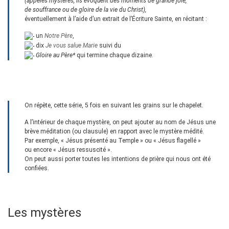
(appelés mystères, ils évoquent des moments de grande joie,
de souffrance ou de gloire de la vie du Christ),
éventuellement à l’aide d’un extrait de l’Écriture Sainte, en récitant :
un
Notre Père
,
dix
Je vous salue Marie
suivi du
Gloire au Père*
qui termine chaque dizaine.
On répète, cette série, 5 fois en suivant les grains sur le chapelet.
A l’intérieur de chaque mystère, on peut ajouter au nom de Jésus une
brève méditation (ou clausule) en rapport avec le mystère médité.
Par exemple, « Jésus présenté au Temple » ou « Jésus flagellé »
ou encore « Jésus ressuscité ».
On peut aussi porter toutes les intentions de prière qui nous ont été
confiées.
Les mystères