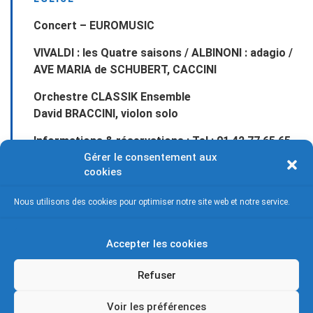
Concert – EUROMUSIC
VIVALDI : les Quatre saisons / ALBINONI : adagio /
AVE MARIA de SCHUBERT, CACCINI
Orchestre CLASSIK Ensemble
David BRACCINI, violon solo
Informations & réservations : Tel : 01 42 77 65 65
Gérer le consentement aux
Plus d'informations
cookies
Nous utilisons des cookies pour optimiser notre site web et notre service.
Accepter les cookies
Refuser
Voir les préférences