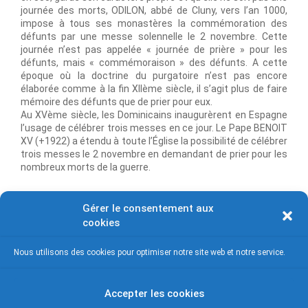
journée des morts, ODILON, abbé de Cluny, vers l’an 1000,
impose à tous ses monastères la commémoration des
défunts par une messe solennelle le 2 novembre. Cette
journée n’est pas appelée « journée de prière » pour les
défunts, mais « commémoraison » des défunts. A cette
époque où la doctrine du purgatoire n’est pas encore
élaborée comme à la fin XIIème siècle, il s’agit plus de faire
mémoire des défunts que de prier pour eux.
Au XVème siècle, les Dominicains inaugurèrent en Espagne
l’usage de célébrer trois messes en ce jour. Le Pape BENOIT
XV (+1922) a étendu à toute l’Église la possibilité de célébrer
trois messes le 2 novembre en demandant de prier pour les
nombreux morts de la guerre.
Gérer le consentement aux
cookies
Vous avez été éprouvé cette année par un deuil. Le père
Antoine de Folleville et toute l’équipe pastorale, vous assurent
de leur union de pensée.
Samedi 2 novembre, la messe de
Nous utilisons des cookies pour optimiser notre site web et notre service.
12h15 sera célébrée, par le père Florent Urfels, pour tous les
paroissiens décédés depuis un an.
Accepter les cookies
SAVE EVENT TO CALENDAR