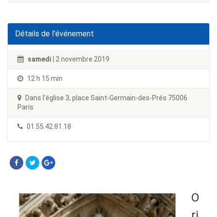
Détails de l'événement
samedi
| 2 novembre 2019
12 h 15 min
Dans l'église 3, place Saint-Germain-des-Prés 75006
Paris
01.55.42.81.18
O
ri