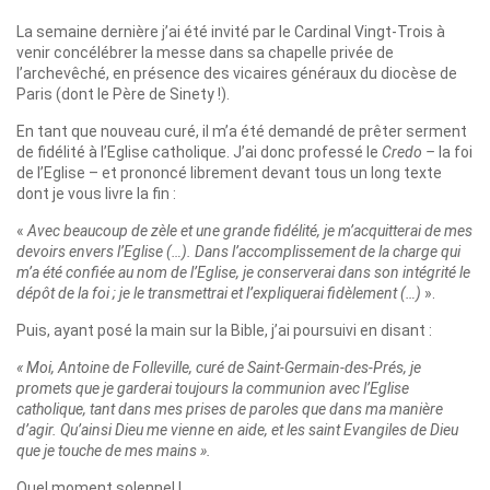
La semaine dernière j’ai été invité par le Cardinal Vingt-Trois à
venir concélébrer la messe dans sa chapelle privée de
l’archevêché, en présence des vicaires généraux du diocèse de
Paris (dont le Père de Sinety !).
En tant que nouveau curé, il m’a été demandé de prêter serment
de fidélité à l’Eglise catholique. J’ai donc professé le
Credo –
la foi
de l’Eglise – et prononcé librement devant tous un long texte
dont je vous livre la fin :
«
Avec beaucoup de zèle et une grande fidélité, je m’acquitterai de mes
devoirs envers l’Eglise (…). Dans l’accomplissement de la charge qui
m’a été confiée au nom de l’Eglise, je conserverai dans son intégrité le
dépôt de la foi ; je le transmettrai et l’expliquerai fidèlement (…)
».
Puis, ayant posé la main sur la Bible, j’ai poursuivi en disant :
« Moi, Antoine de Folleville, curé de Saint-Germain-des-Prés, je
promets que je garderai toujours la communion avec l’Eglise
catholique, tant dans mes prises de paroles que dans ma manière
d’agir. Qu’ainsi Dieu me vienne en aide, et les saint Evangiles de Dieu
que je touche de mes mains ».
Quel moment solennel !