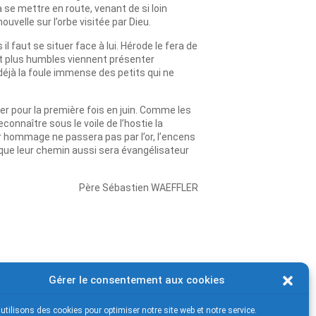
 se mettre en route, venant de si loin
uvelle sur l’orbe visitée par Dieu.
il faut se situer face à lui. Hérode le fera de
et plus humbles viennent présenter
 déjà la foule immense des petits qui ne
r pour la première fois en juin. Comme les
onnaître sous le voile de l’hostie la
ur hommage ne passera pas par l’or, l’encens
s que leur chemin aussi sera évangélisateur
Père Sébastien WAEFFLER
Gérer le consentement aux cookies
utilisons des cookies pour optimiser notre site web et notre service.