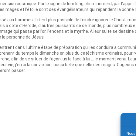
mension cosmique. Par le signe de leur long cheminement, par l’appel à
es mages et l’étoile sont des évangélisateurs qui répandent la bonne no
osé aux hommes. Il n’est plus possible de feindre ignorer le Christ, mais 
ais à côté d’Hérode, d’autres puissants de ce monde, plus nombreux 
mmage qui passe par l’or, l’encens et la myrrhe. À leur suite se dessine
en la personne de Jésus.
ntrent dans l’ultime étape de préparation qui les conduira à communie
prenant du temps le dimanche en plus du catéchisme ordinaire, pour rec
rche, afin de se situer de façon juste face à lui … le moment venu. Le
leur vie, j’en ai la conviction, aussi belle que celle des mages. Gageon
erront passer.
Nous 